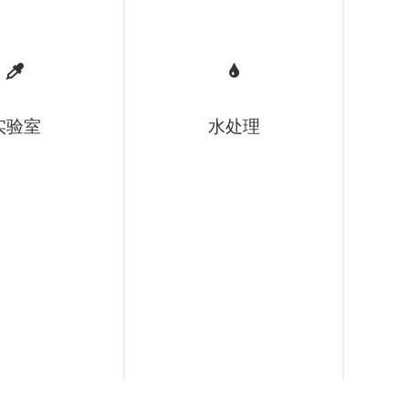
实验室
水处理
海水淡化
电镀
热电厂
石化
饮用水
涂料
泳池水
油墨