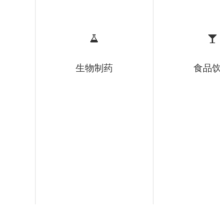
生物制药
食品
生物制品
茶饮料
无菌气体
功能性饮料
无菌原料药
果酒
消毒液
啤酒
眼药水
瓶装水