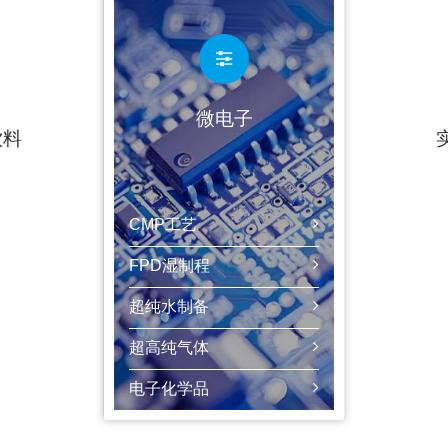
微电子
饮料
CMP工艺
SDI检测
FPD湿制程
纯水制备
超纯水制备
分析仪器
超高纯气体
小量试剂
电子化学品