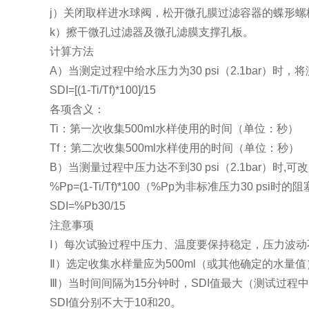
j）关闭取样进水球阀，松开微孔膜过滤容器的蝶形
k）擦干微孔过滤器及微孔滤膜支撑孔板。
计算方法
A）当测定过程中给水压力为30 psi（2.1bar）
SDI=[(1-Ti/Tf)*100]/15
各项含义：
Ti：第一次收集500ml水样使用的时间（单位：秒）
Tf：第二次收集500ml水样使用的时间（单位：秒）
B）当测量过程中压力达不到30 psi（2.1bar）时,
%Pp=(1-Ti/Tf)*100（%Pp为非标准压力30 psi时
SDI=%Pb30/15
注意事项
Ⅰ）每次试验过程中压力、温度要保持稳定，压力波动
Ⅱ）选定收集水样量应为500ml（或其他确定的水量
Ⅲ）当时间间隔为15分钟时，SDI值最大（测试过程
SDI值分别不大于10和20。