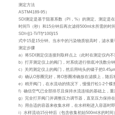
测定方法
ASTM4189-95）
SDI测定是基于阻塞系数（PI，%）的测定。测定是在Φ4
时间Ti（秒）和15分钟后再次滤得500ml水所需的时
SDI=[(1-Ti/Tf)*100]/15
式中15是15分钟。当水中的污染物质较高时，滤水量可取
测定步骤
a）将SDI测定仪连接到取样点上（此时在测定仪内
b）打开测定仪上的阀门，对系统进行彻底冲洗数分
c）关闭测定仪上的阀门，然后用钝头的镊子把0.45
d）确认O形圈完好，将O形圈准确放在滤膜上，随后
e）稍开阀门，在水流动的情况下，慢慢拧松1-2个
f）确信空气已全部排尽且保持水流连续的基础上，重
g）完全打开阀门并调整压力调节器，直至压力保持在30p
h）用合适的容器来收集水样，在水样刚进入容器时即用
i）水样流动15分钟后（包含收集初始500ml水的时