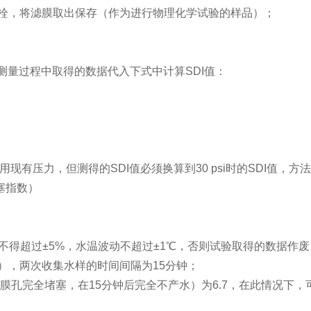
螺栓，将滤膜取出保存（作为进行物理化学试验的样品）；
时，将测量过程中取得的数据代入下式中计算SDI值：
可改用现有压力，但测得的SDI值必须换算到30 psi时的SDI值，方
的阻塞指数）
不得超过±5%，水温波动不超过±1℃，否则试验取得的数据作
值），两次收集水样的时间间隔为15分钟；
中膜孔完全堵塞，在15分钟后完全不产水）为6.7，在此情况下