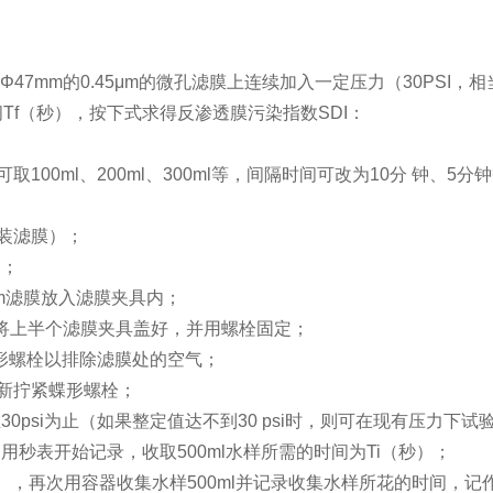
7mm的0.45μm的微孔滤膜上连续加入一定压力（30PSI，相当
间Tf（秒），按下式求得反渗透膜污染指数SDI：
100ml、200ml、300ml等，间隔时间可改为10分 钟、5
不装滤膜）；
钟；
μm滤膜放入滤膜夹具内；
将上半个滤膜夹具盖好，并用螺栓固定；
蝶形螺栓以排除滤膜处的空气；
新拧紧蝶形螺栓；
si为止（如果整定值达不到30 psi时，则可在现有压力下试验，
秒表开始记录，收取500ml水样所需的时间为Ti（秒）；
间），再次用容器收集水样500ml并记录收集水样所花的时间，记作